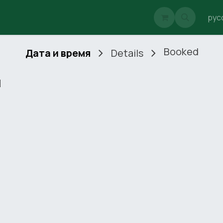
_AIde
Блог
Клубы
Event-рынок
AItask
рус
Booked
Дата и время
Details
я