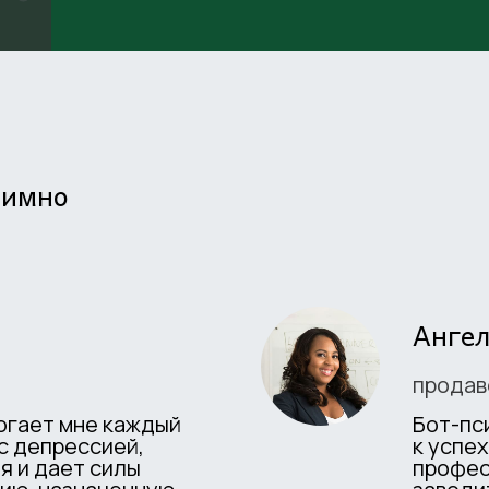
нимно
Ангел
продав
огает мне каждый
Бот-пс
с депрессией,
к успе
я и дает силы
профес