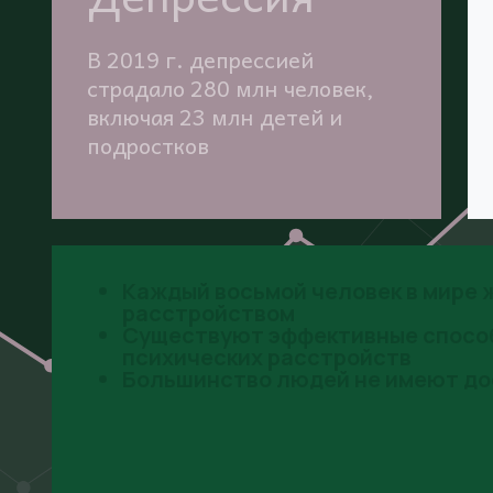
В 2019 г. депрессией
страдало 280 млн человек,
включая 23 млн детей и
подростков
Каждый восьмой человек в мире 
расстройством
Существуют эффективные способ
психических расстройств
Большинство людей не имеют до