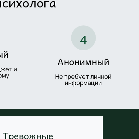
психолога
4
ый
Анонимный
джет и
ому
Не требует личной
информации
Тревожные