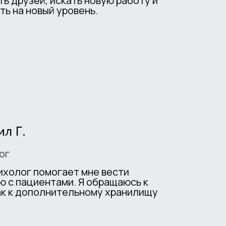
ть друзей, искать новую работу и
ть на новый уровень.
л Г.
ог
ихолог помогает мне вести
ю с пациентами. Я обращаюсь к
ак к дополнительному хранилищу
!