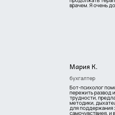
продолжать терап
врачем. Я очень д
Мария К.
бухгалтер
Бот-психолог пом
пережить развод 
трудности, предл
методики, дыхате
для поддержания
самочувствиея, и 