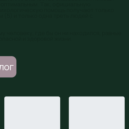
еоптимальным. Так, официальную
сихологическую помощь получают только
 (5) и только одна треть людей с
у человеку, где бы он ни находился, равные
опасной и здоровой жизни.
лог