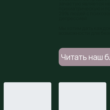
зачастую является н
психиатрическую и п
29% людей с психозом
депрессией.
Мы хотим дать каждом
возможности для без
Читать наш б