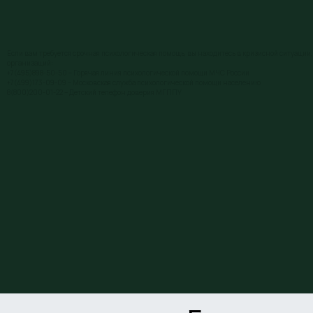
Если вам требуется срочная психологическая помощь, вы находитесь в кризисной ситуации, 
организаций:
+7(495)898-50-50 – Горячая линия психологической помощи МЧС России
+7(499)173-09-09 – Московская служба психологической помощи населению
8(800)200-01-22 – Детский телефон доверия МГППУ