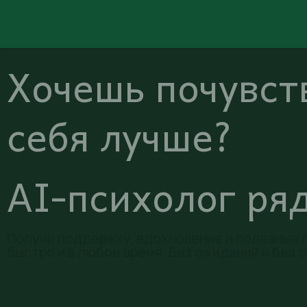
Skip to Content
Home
Events
psy_aid
Хочешь почувст
себя лучше?
AI-психолог ря
Получи поддержку, вдохновение и полезные п
быстро и в любое время. Без ожиданий и без 