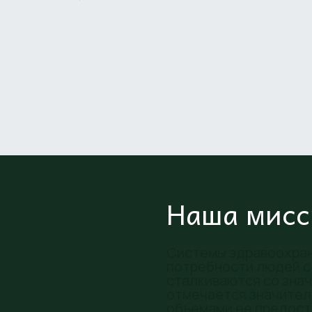
Наша мисс
Системы здравоохран
потребности людей с
сталкиваются со знач
отмечается значител
объемами ее предост