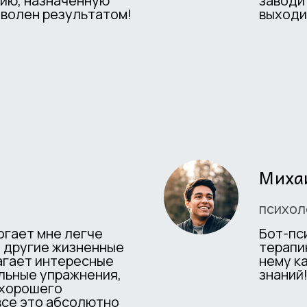
ию, назначенную
заводи
оволен результатом!
выходи
Михаи
психол
огает мне легче
Бот-пс
и другие жизненные
терапи
агает интересные
нему к
льные упражнения,
знаний
 хорошего
все это абсолютно