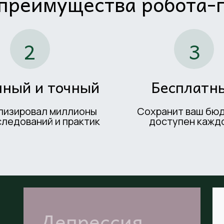
преимущества робота-
2
3
чный и точный
Бесплатн
лизировал миллионы
Сохранит ваш бю
следований и практик
доступен кажд
Депрессия