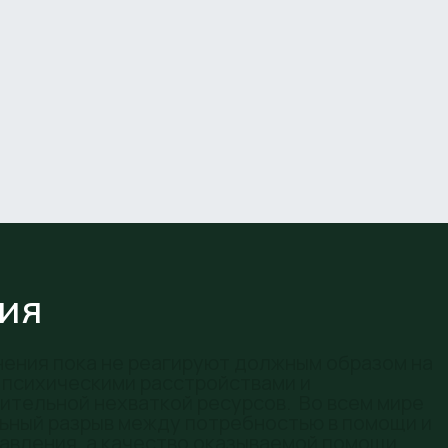
ия
ения пока не реагируют должным образом на
 психическими расстройствами и
ительной нехваткой ресурсов. Во всем мире
ьный разрыв между потребностью в помощи и
авления, а качество оказываемой помощи