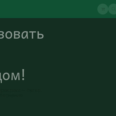
e
Блог
Клубы
Event-рынок
AItask
вовать
дом!
рактики — легко,
стеснения.