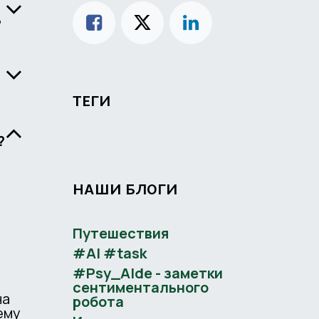
ловека ?
ТЕГИ
?
НАШИ БЛОГИ
Путешествия
#AI #task
#Psy_AIde - заметки
сентиментального
на
робота
ему