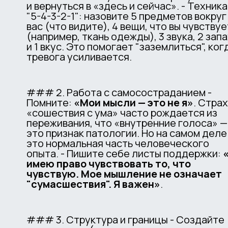
и вернуться в «здесь и сейчас». - Техника
"5-4-3-2-1": назовите 5 предметов вокруг
вас (что видите), 4 вещи, что вы чувству
(например, ткань одежды), 3 звука, 2 зап
и 1 вкус. Это помогает "заземлиться", ког
тревога усиливается.
### 2. Работа с самосостраданием -
Помните:
«Мои мысли — это не я»
. Стра
«сошествия с ума» часто рождается из
переживания, что «внутренние голоса» —
это признак патологии. Но на самом деле
это нормальная часть человеческого
опыта. - Пишите себе листы поддержки:
имею право чувствовать то, что
чувствую. Мое мышление не означает
"сумасшествия". Я важен»
.
### 3. Структура и границы - Создайте