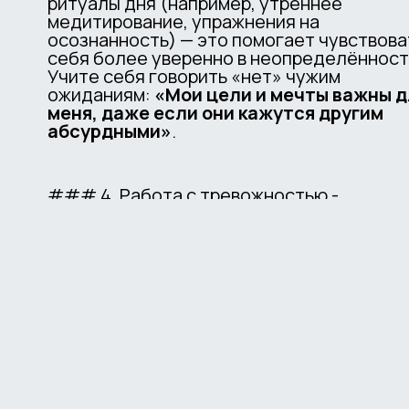
ритуалы дня (например, утреннее
медитирование, упражнения на
осознанность) — это помогает чувствова
себя более уверенно в неопределённости
Учите себя говорить «нет» чужим
ожиданиям:
«Мои цели и мечты важны 
меня, даже если они кажутся другим
абсурдными»
.
### 4. Работа с тревожностью -
Записывайте свои мысли (например, в
дневник):
«Мне кажется, я "сойду с ума"
потому что...»
, затем спрашивайте себя:
«Какие доказательства этого? Скольк
раз это происходило раньше?»
. Это
помогает осознать, что страхи часто
преувеличены.
### 5. Обращение за поддержкой - Есл
страх становится постоянным и мешает