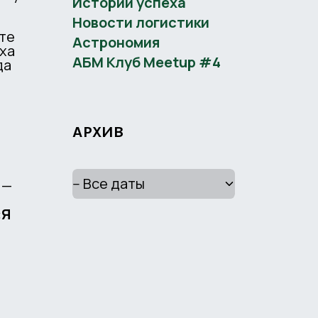
Истории успеха
Новости логистики
ете
Астрономия
аха
АБМ Клуб Meetup #4
да
АРХИВ
х
 —
«Я