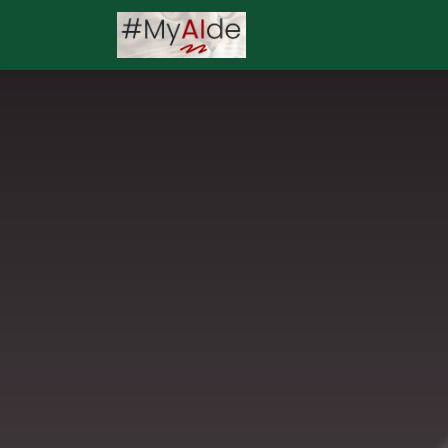
Skip to Content
Главная
События