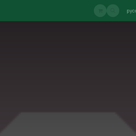
psy_AIde
Блог
Клубы
Event-рынок
AItask
рус